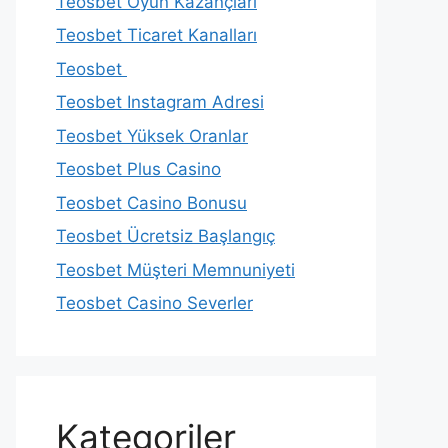
Teosbet Oyun Kazançları
Teosbet Ticaret Kanalları
Teosbet
Teosbet Instagram Adresi
Teosbet Yüksek Oranlar
Teosbet Plus Casino
Teosbet Casino Bonusu
Teosbet Ücretsiz Başlangıç
Teosbet Müşteri Memnuniyeti
Teosbet Casino Severler
Kategoriler