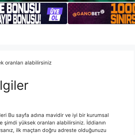
giler
leri Bu sayfa adına mavidir ve iyi bir kurumsal
 ve şimdi yüksek oranları alabilirsiniz. İddianın
orsanız, ilk maçtan doğru adreste olduğunuzu