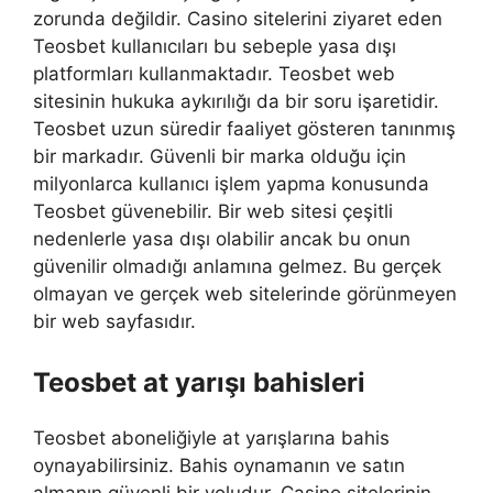
zorunda değildir. Casino sitelerini ziyaret eden
Teosbet kullanıcıları bu sebeple yasa dışı
platformları kullanmaktadır. Teosbet web
sitesinin hukuka aykırılığı da bir soru işaretidir.
Teosbet uzun süredir faaliyet gösteren tanınmış
bir markadır. Güvenli bir marka olduğu için
milyonlarca kullanıcı işlem yapma konusunda
Teosbet güvenebilir. Bir web sitesi çeşitli
nedenlerle yasa dışı olabilir ancak bu onun
güvenilir olmadığı anlamına gelmez. Bu gerçek
olmayan ve gerçek web sitelerinde görünmeyen
bir web sayfasıdır.
Teosbet at yarışı bahisleri
Teosbet aboneliğiyle at yarışlarına bahis
oynayabilirsiniz. Bahis oynamanın ve satın