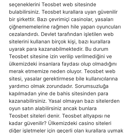
seçeneklerini Teosbet web sitesinde
bulabilirsiniz. Teosbet kurallara uyan güvenilir
bir şirkettir. Bazı çevrimiçi casinolar, yasaları
çiğnememelerine rağmen hile yapan oyuncuları
cezalandırdı. Devlet tarafından işletilen web
sitelerini kullanan birçok kişi, bazı kurallara
uyarak para kazanabilmektedir. Bu durum
Teosbet sitesine izin verilip verilmediğini ve
ülkemizdeki insanlara faydası olup olmadığını
merak etmemize neden oluyor. Teosbet web
sitesi, yasalar gerektirmese bile kullanıcılarına
yardımcı olmak zorundadır. Sorumsuzluğa
kapılmadan yine de bahis sitesinden para
kazanabilirsiniz. Yasal olmayan bazı sitelerden
oyun satın alabilirsiniz ancak bunlara
Teosbet siteleri denir. Teosbet altyapısı ne
kadar güvenilir? Ülkemizdeki casino siteleri
diğer işletmeler için geçerli olan kurallara uymak