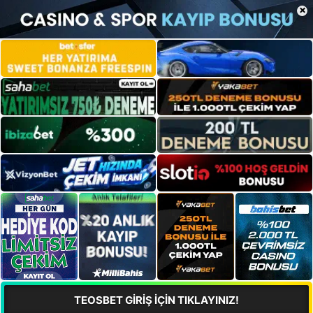
×
TEOSBET GİRİŞ İÇİN TIKLAYINIZ!