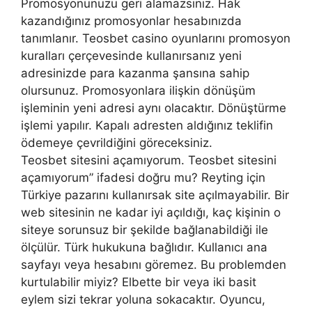
Promosyonunuzu geri alamazsınız. Hak
kazandığınız promosyonlar hesabınızda
tanımlanır. Teosbet casino oyunlarını promosyon
kuralları çerçevesinde kullanırsanız yeni
adresinizde para kazanma şansına sahip
olursunuz. Promosyonlara ilişkin dönüşüm
işleminin yeni adresi aynı olacaktır. Dönüştürme
işlemi yapılır. Kapalı adresten aldığınız teklifin
ödemeye çevrildiğini göreceksiniz.
Teosbet sitesini açamıyorum. Teosbet sitesini
açamıyorum” ifadesi doğru mu? Reyting için
Türkiye pazarını kullanırsak site açılmayabilir. Bir
web sitesinin ne kadar iyi açıldığı, kaç kişinin o
siteye sorunsuz bir şekilde bağlanabildiği ile
ölçülür. Türk hukukuna bağlıdır. Kullanıcı ana
sayfayı veya hesabını göremez. Bu problemden
kurtulabilir miyiz? Elbette bir veya iki basit
eylem sizi tekrar yoluna sokacaktır. Oyuncu,