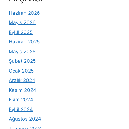
Haziran 2026
Mayıs 2026
Eylül 2025
Haziran 2025
Mayıs 2025
Şubat 2025
Ocak 2025
Aralık 2024
Kasım 2024
Ekim 2024
Eylül 2024
Ağustos 2024
Temmuz 2024