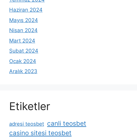
Haziran 2024
Mayıs 2024
Nisan 2024
Mart 2024
Şubat 2024
Ocak 2024
Aralık 2023
Etiketler
canli teosbet
adresi teosbet
casino sitesi teosbet