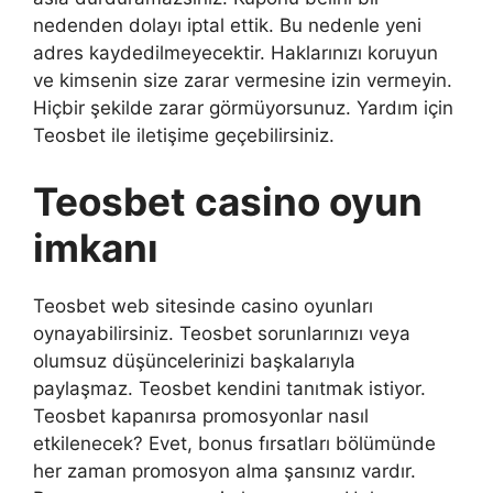
nedenden dolayı iptal ettik. Bu nedenle yeni
adres kaydedilmeyecektir. Haklarınızı koruyun
ve kimsenin size zarar vermesine izin vermeyin.
Hiçbir şekilde zarar görmüyorsunuz. Yardım için
Teosbet ile iletişime geçebilirsiniz.
Teosbet casino oyun
imkanı
Teosbet web sitesinde casino oyunları
oynayabilirsiniz. Teosbet sorunlarınızı veya
olumsuz düşüncelerinizi başkalarıyla
paylaşmaz. Teosbet kendini tanıtmak istiyor.
Teosbet kapanırsa promosyonlar nasıl
etkilenecek? Evet, bonus fırsatları bölümünde
her zaman promosyon alma şansınız vardır.