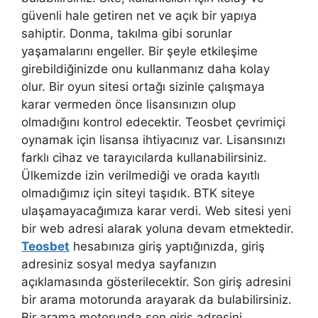
güvenli hale getiren net ve açık bir yapıya
sahiptir. Donma, takılma gibi sorunlar
yaşamalarını engeller. Bir şeyle etkileşime
girebildiğinizde onu kullanmanız daha kolay
olur. Bir oyun sitesi ortağı sizinle çalışmaya
karar vermeden önce lisansınızın olup
olmadığını kontrol edecektir. Teosbet çevrimiçi
oynamak için lisansa ihtiyacınız var. Lisansınızı
farklı cihaz ve tarayıcılarda kullanabilirsiniz.
Ülkemizde izin verilmediği ve orada kayıtlı
olmadığımız için siteyi taşıdık. BTK siteye
ulaşamayacağımıza karar verdi. Web sitesi yeni
bir web adresi alarak yoluna devam etmektedir.
Teosbet
hesabınıza giriş yaptığınızda, giriş
adresiniz sosyal medya sayfanızın
açıklamasında gösterilecektir. Son giriş adresini
bir arama motorunda arayarak da bulabilirsiniz.
Bir arama motorunda son giriş adresini