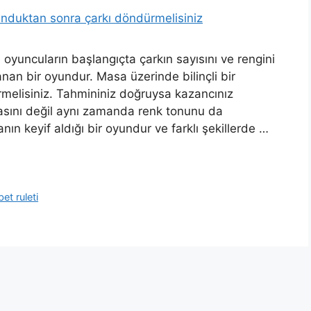
 oyuncuların başlangıçta çarkın sayısını ve rengini
an bir oyundur. Masa üzerinde bilinçli bir
elisiniz. Tahmininiz doğruysa kazancınız
lasını değil aynı zamanda renk tonunu da
nın keyif aldığı bir oyundur ve farklı şekillerde …
et ruleti