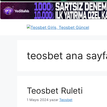
İçeriğe
atla
teosbet ana sayf
Teosbet Ruleti
1 Mayıs 2024
yazar
Teosbet