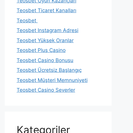
Teosbet Oyun Kazançları
Teosbet Ticaret Kanalları
Teosbet
Teosbet Instagram Adresi
Teosbet Yüksek Oranlar
Teosbet Plus Casino
Teosbet Casino Bonusu
Teosbet Ücretsiz Başlangıç
Teosbet Müşteri Memnuniyeti
Teosbet Casino Severler
Kategoriler