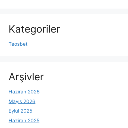
Kategoriler
Teosbet
Arşivler
Haziran 2026
Mayıs 2026
Eylül 2025
Haziran 2025