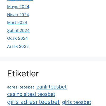
Mayıs 2024
Nisan 2024
Mart 2024
Şubat 2024
Ocak 2024
Aralık 2023
Etiketler
canli teosbet
adresi teosbet
casino sitesi teosbet
giris adresi teosbet
giris teosbet