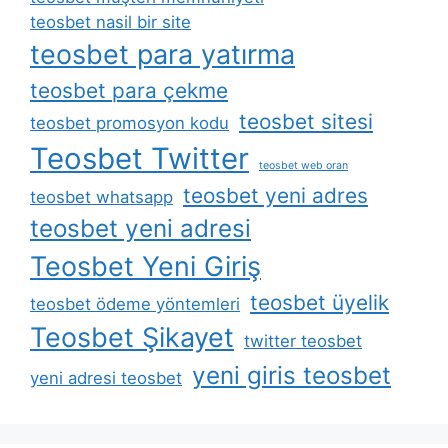
teosbet nasil bir site
teosbet para yatırma
teosbet para çekme
teosbet sitesi
teosbet promosyon kodu
Teosbet Twitter
teosbet web oran
teosbet yeni adres
teosbet whatsapp
teosbet yeni adresi
Teosbet Yeni Giriş
teosbet üyelik
teosbet ödeme yöntemleri
Teosbet Şikayet
twitter teosbet
yeni giris teosbet
yeni adresi teosbet