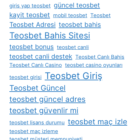
güncel teosbet
giris yap teosbet
kayit teosbet
mobil teosbet
Teosbet
Teosbet Adresi
teosbet bahis
Teosbet Bahis Sitesi
teosbet bonus
teosbet canli
teosbet canli destek
Teosbet Canlı Bahis
Teosbet Canlı Casino
teosbet casino oyunları
Teosbet Giriş
teosbet girisi
Teosbet Güncel
teosbet güncel adres
teosbet güvenlir mi
teosbet maç izle
teosbet lisans durumu
teosbet maç izleme
teosbet müşteri memnuniyeti