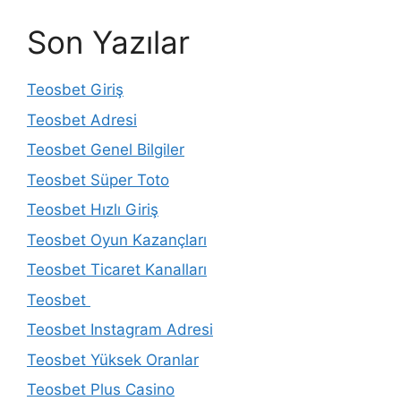
Son Yazılar
Teosbet Giriş
Teosbet Adresi
Teosbet Genel Bilgiler
Teosbet Süper Toto
Teosbet Hızlı Giriş
Teosbet Oyun Kazançları
Teosbet Ticaret Kanalları
Teosbet
Teosbet Instagram Adresi
Teosbet Yüksek Oranlar
Teosbet Plus Casino