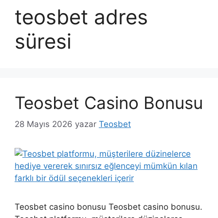
teosbet adres
süresi
Teosbet Casino Bonusu
28 Mayıs 2026
yazar
Teosbet
Teosbet casino bonusu Teosbet casino bonusu.