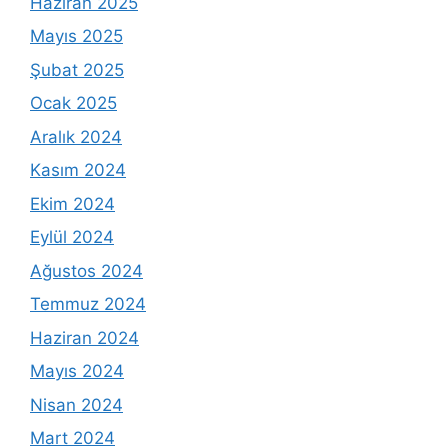
Haziran 2025
Mayıs 2025
Şubat 2025
Ocak 2025
Aralık 2024
Kasım 2024
Ekim 2024
Eylül 2024
Ağustos 2024
Temmuz 2024
Haziran 2024
Mayıs 2024
Nisan 2024
Mart 2024