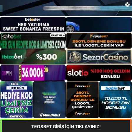
×
TEOSBET GİRİŞ İÇİN TIKLAYINIZ!