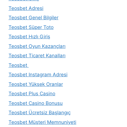
Teosbet Adresi
Teosbet Genel Bilgiler
Teosbet Süper Toto
Teosbet Hızlı Giriş
Teosbet Oyun Kazançları
Teosbet Ticaret Kanalları
Teosbet
Teosbet Instagram Adresi
Teosbet Yüksek Oranlar
Teosbet Plus Casino
Teosbet Casino Bonusu
Teosbet Ücretsiz Başlangıç
Teosbet Müşteri Memnuniyeti