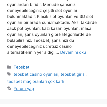
oyunlardan biridir. Menüde şansınızı
deneyebileceğiniz çeşitli slot oyunları
bulunmaktadır. Klasik slot oyunları ve 3D slot
oyunları bir arada sunulmaktadır. Aksi takdirde
Jack pot oyunları, kazı kazan oyunları, masa
oyunları, şans oyunları gibi kategorilerde de
bulabilirsiniz. Teosbet, şansınızı da
deneyebileceğiniz ücretsiz casino
alternatiflerinin yer aldığı …
Devamını oku
Kategoriler
Teosbet
Etiketler
teosbet casino oyunları
,
teosbet girisi
,
teosbet maç oranları çok karlı
Yorum yap