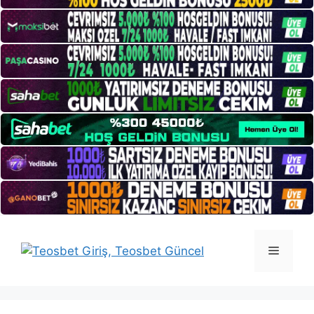
İçeriğe
atla
Menü