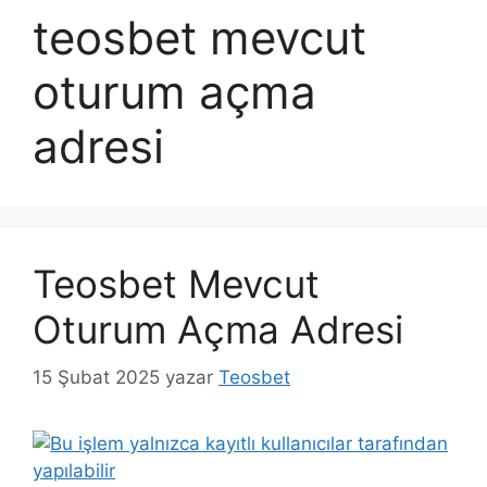
teosbet mevcut
oturum açma
adresi
Teosbet Mevcut
Oturum Açma Adresi
15 Şubat 2025
yazar
Teosbet