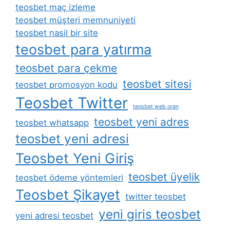
teosbet maç izleme
teosbet müşteri memnuniyeti
teosbet nasil bir site
teosbet para yatırma
teosbet para çekme
teosbet sitesi
teosbet promosyon kodu
Teosbet Twitter
teosbet web oran
teosbet yeni adres
teosbet whatsapp
teosbet yeni adresi
Teosbet Yeni Giriş
teosbet üyelik
teosbet ödeme yöntemleri
Teosbet Şikayet
twitter teosbet
yeni giris teosbet
yeni adresi teosbet