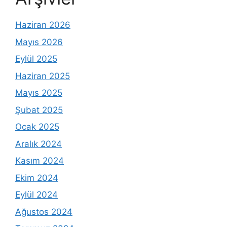
Haziran 2026
Mayıs 2026
Eylül 2025
Haziran 2025
Mayıs 2025
Şubat 2025
Ocak 2025
Aralık 2024
Kasım 2024
Ekim 2024
Eylül 2024
Ağustos 2024