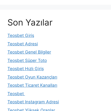
Son Yazılar
Teosbet Giriş
Teosbet Adresi
Teosbet Genel Bilgiler
Teosbet Süper Toto
Teosbet Hızlı Giriş
Teosbet Oyun Kazançları
Teosbet Ticaret Kanalları
Teosbet
Teosbet Instagram Adresi
Teosbet Yüksek Oranlar