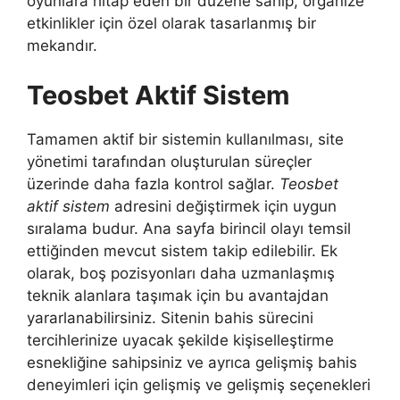
oyunlara hitap eden bir düzene sahip, organize
etkinlikler için özel olarak tasarlanmış bir
mekandır.
Teosbet Aktif Sistem
Tamamen aktif bir sistemin kullanılması, site
yönetimi tarafından oluşturulan süreçler
üzerinde daha fazla kontrol sağlar.
Teosbet
aktif sistem
adresini değiştirmek için uygun
sıralama budur. Ana sayfa birincil olayı temsil
ettiğinden mevcut sistem takip edilebilir. Ek
olarak, boş pozisyonları daha uzmanlaşmış
teknik alanlara taşımak için bu avantajdan
yararlanabilirsiniz. Sitenin bahis sürecini
tercihlerinize uyacak şekilde kişiselleştirme
esnekliğine sahipsiniz ve ayrıca gelişmiş bahis
deneyimleri için gelişmiş ve gelişmiş seçenekleri