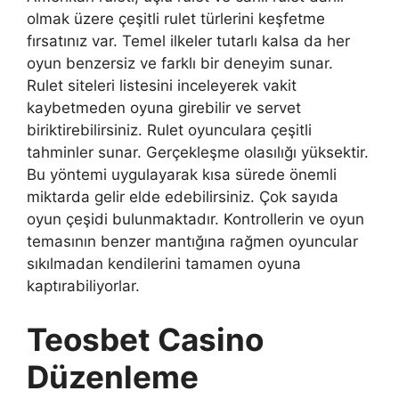
olmak üzere çeşitli rulet türlerini keşfetme
fırsatınız var. Temel ilkeler tutarlı kalsa da her
oyun benzersiz ve farklı bir deneyim sunar.
Rulet siteleri listesini inceleyerek vakit
kaybetmeden oyuna girebilir ve servet
biriktirebilirsiniz. Rulet oyunculara çeşitli
tahminler sunar. Gerçekleşme olasılığı yüksektir.
Bu yöntemi uygulayarak kısa sürede önemli
miktarda gelir elde edebilirsiniz. Çok sayıda
oyun çeşidi bulunmaktadır. Kontrollerin ve oyun
temasının benzer mantığına rağmen oyuncular
sıkılmadan kendilerini tamamen oyuna
kaptırabiliyorlar.
Teosbet Casino
Düzenleme