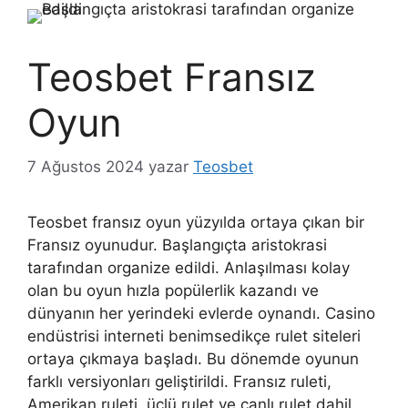
Teosbet Fransız
Oyun
7 Ağustos 2024
yazar
Teosbet
Teosbet fransız oyun yüzyılda ortaya çıkan bir
Fransız oyunudur. Başlangıçta aristokrasi
tarafından organize edildi. Anlaşılması kolay
olan bu oyun hızla popülerlik kazandı ve
dünyanın her yerindeki evlerde oynandı. Casino
endüstrisi interneti benimsedikçe rulet siteleri
ortaya çıkmaya başladı. Bu dönemde oyunun
farklı versiyonları geliştirildi. Fransız ruleti,
Amerikan ruleti, üçlü rulet ve canlı rulet dahil