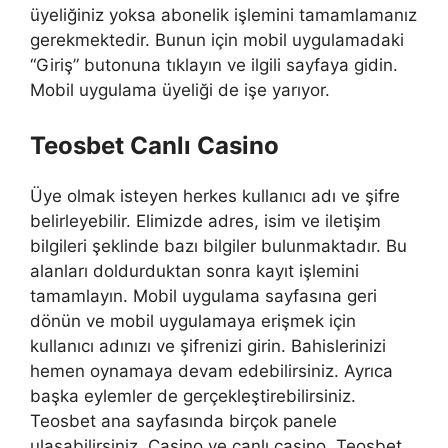
üyeliğiniz yoksa abonelik işlemini tamamlamanız
gerekmektedir. Bunun için mobil uygulamadaki
“Giriş” butonuna tıklayın ve ilgili sayfaya gidin.
Mobil uygulama üyeliği de işe yarıyor.
Teosbet Canlı Casino
Üye olmak isteyen herkes kullanıcı adı ve şifre
belirleyebilir. Elimizde adres, isim ve iletişim
bilgileri şeklinde bazı bilgiler bulunmaktadır. Bu
alanları doldurduktan sonra kayıt işlemini
tamamlayın. Mobil uygulama sayfasına geri
dönün ve mobil uygulamaya erişmek için
kullanıcı adınızı ve şifrenizi girin. Bahislerinizi
hemen oynamaya devam edebilirsiniz. Ayrıca
başka eylemler de gerçekleştirebilirsiniz.
Teosbet ana sayfasında birçok panele
ulaşabilirsiniz. Casino ve canlı casino, Teosbet