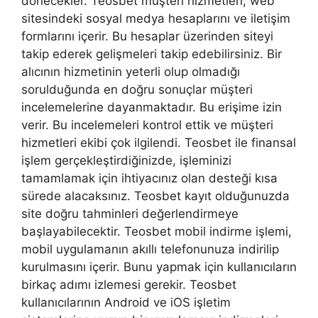
dönecekler. Teosbet müşteri hizmetleri, web
sitesindeki sosyal medya hesaplarını ve iletişim
formlarını içerir. Bu hesaplar üzerinden siteyi
takip ederek gelişmeleri takip edebilirsiniz. Bir
alıcının hizmetinin yeterli olup olmadığı
sorulduğunda en doğru sonuçlar müşteri
incelemelerine dayanmaktadır. Bu erişime izin
verir. Bu incelemeleri kontrol ettik ve müşteri
hizmetleri ekibi çok ilgilendi. Teosbet ile finansal
işlem gerçekleştirdiğinizde, işleminizi
tamamlamak için ihtiyacınız olan desteği kısa
sürede alacaksınız. Teosbet kayıt olduğunuzda
site doğru tahminleri değerlendirmeye
başlayabilecektir. Teosbet mobil indirme işlemi,
mobil uygulamanın akıllı telefonunuza indirilip
kurulmasını içerir. Bunu yapmak için kullanıcıların
birkaç adımı izlemesi gerekir. Teosbet
kullanıcılarının Android ve iOS işletim