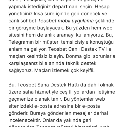
yapmak istediğiniz departmanı seçin. Hesap
yöneticiniz kısa süre içinde geri dönecek ve
canlı sohbet
Teosbet mobil uygulama
şeklinde
bir görüşme başlayacak. Bu yüzden hem web
sitesini hem de anlık aramayı kullanıyoruz. Bu,
Telegramın bir müşteri temsilcisiyle konuştuğu
anlamına geliyor. Teosbet Canlı Destek TV ile
maçları kesintisiz izleyin. Donma gibi sorunlarla
karşılaşsanız bile anında teknik destek
sağlıyoruz. Maçları izlemek çok keyifli.
Bu, Teosbet Saha Destek Hattı da dahil olmak
üzere saha hizmetiyle çeşitli yollardan iletişime
geçmenize olanak tanır. Bu yöntemler web
sitenizdeki e-posta adresine bir e-posta
gönderir. Buraya gönderilen mesajlar derhal
incelenecektir. Onlar da yakında geri