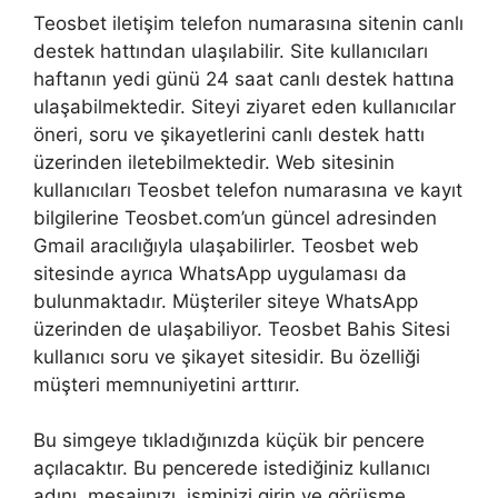
Teosbet iletişim telefon numarasına sitenin canlı
destek hattından ulaşılabilir. Site kullanıcıları
haftanın yedi günü 24 saat canlı destek hattına
ulaşabilmektedir. Siteyi ziyaret eden kullanıcılar
öneri, soru ve şikayetlerini canlı destek hattı
üzerinden iletebilmektedir. Web sitesinin
kullanıcıları Teosbet telefon numarasına ve kayıt
bilgilerine Teosbet.com’un güncel adresinden
Gmail aracılığıyla ulaşabilirler. Teosbet web
sitesinde ayrıca WhatsApp uygulaması da
bulunmaktadır. Müşteriler siteye WhatsApp
üzerinden de ulaşabiliyor. Teosbet Bahis Sitesi
kullanıcı soru ve şikayet sitesidir. Bu özelliği
müşteri memnuniyetini arttırır.
Bu simgeye tıkladığınızda küçük bir pencere
açılacaktır. Bu pencerede istediğiniz kullanıcı
adını, mesajınızı, isminizi girin ve görüşme