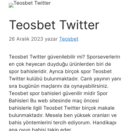
Teosbet Twitter
26 Aralık 2023
yazar
Teosbet
Teosbet Twitter güvenilebilir mi? Sporseverlerin
en çok heyecan duyduğu ürünlerden biri de
spor bahisleridir. Ayrıca birçok spor Teosbet
Twitter kulübü bulunmaktadır. Canlı yayının yanı
sıra bugünün maçlarını da oynayabilirsiniz.
Teosbet spor bahisleri güvenilir midir Spor
Bahisleri Bu web sitesinde maç öncesi
bahislerle ilgili Teosbet Twitter birçok makale
bulunmaktadır. Mesela ben yüksek oranları ve
bahis yöntemlerini tercih ediyorum. Handikapı
ana oyun bahisi takip eder.