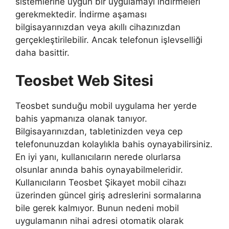
sistemlerine uygun bir uygulamayı indirmeleri
gerekmektedir. İndirme aşaması
bilgisayarınızdan veya akıllı cihazınızdan
gerçekleştirilebilir. Ancak telefonun işlevselliği
daha basittir.
Teosbet Web Sitesi
Teosbet sunduğu mobil uygulama her yerde
bahis yapmanıza olanak tanıyor.
Bilgisayarınızdan, tabletinizden veya cep
telefonunuzdan kolaylıkla bahis oynayabilirsiniz.
En iyi yanı, kullanıcıların nerede olurlarsa
olsunlar anında bahis oynayabilmeleridir.
Kullanıcıların Teosbet Şikayet mobil cihazı
üzerinden güncel giriş adreslerini sormalarına
bile gerek kalmıyor. Bunun nedeni mobil
uygulamanın nihai adresi otomatik olarak