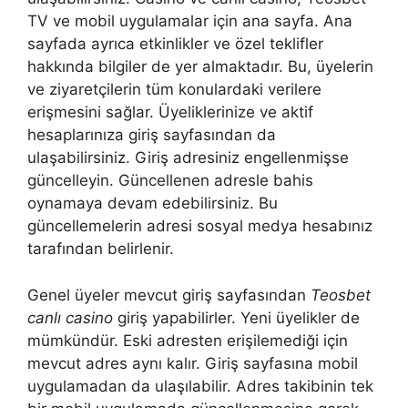
TV ve mobil uygulamalar için ana sayfa. Ana
sayfada ayrıca etkinlikler ve özel teklifler
hakkında bilgiler de yer almaktadır. Bu, üyelerin
ve ziyaretçilerin tüm konulardaki verilere
erişmesini sağlar. Üyeliklerinize ve aktif
hesaplarınıza giriş sayfasından da
ulaşabilirsiniz. Giriş adresiniz engellenmişse
güncelleyin. Güncellenen adresle bahis
oynamaya devam edebilirsiniz. Bu
güncellemelerin adresi sosyal medya hesabınız
tarafından belirlenir.
Genel üyeler mevcut giriş sayfasından
Teosbet
canlı casino
giriş yapabilirler. Yeni üyelikler de
mümkündür. Eski adresten erişilemediği için
mevcut adres aynı kalır. Giriş sayfasına mobil
uygulamadan da ulaşılabilir. Adres takibinin tek