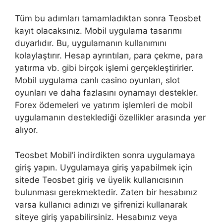
Tüm bu adımları tamamladıktan sonra Teosbet
kayıt olacaksınız. Mobil uygulama tasarımı
duyarlıdır. Bu, uygulamanın kullanımını
kolaylaştırır. Hesap ayrıntıları, para çekme, para
yatırma vb. gibi birçok işlemi gerçekleştirirler.
Mobil uygulama canlı casino oyunları, slot
oyunları ve daha fazlasını oynamayı destekler.
Forex ödemeleri ve yatırım işlemleri de mobil
uygulamanın desteklediği özellikler arasında yer
alıyor.
Teosbet Mobil’i indirdikten sonra uygulamaya
giriş yapın. Uygulamaya giriş yapabilmek için
sitede Teosbet giriş ve üyelik kullanıcısının
bulunması gerekmektedir. Zaten bir hesabınız
varsa kullanıcı adınızı ve şifrenizi kullanarak
siteye giriş yapabilirsiniz. Hesabınız veya